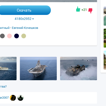
+21
Скачать
4180x2952
антный
•
Евгений Кочешков
ства?
var2007