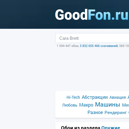
1 594 447 обои,
3 832 655 466 скачиваний
, 569 1
Абстракции
Hi-Tech
Авиация
Машины
Макро
Ми
Любовь
Разное
Рендеринг
Обои из раздела
Оружие