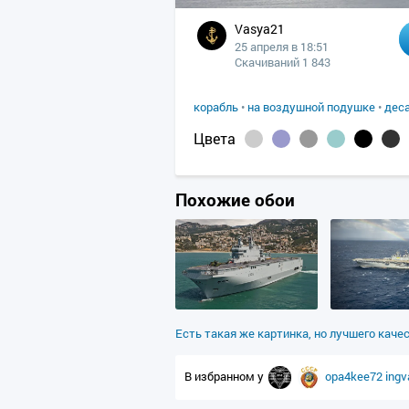
Vasya21
25 апреля в 18:51
Скачиваний 1 843
корабль
•
на воздушной подушке
•
дес
Цвета
Похожие обои
Есть такая же картинка, но лучшего каче
В избранном у
opa4kee72
ing