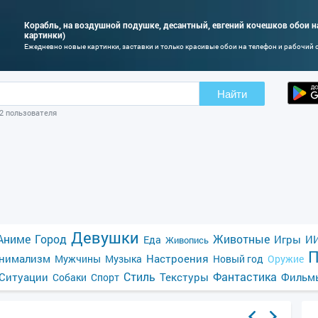
Корабль, на воздушной подушке, десантный, евгений кочешков обои на
картинки)
Ежедневно новые картинки, заставки и только красивые обои на телефон и рабочий 
Найти
02 пользователя
Девушки
Аниме
Город
Животные
Игры
ИИ
Еда
Живопись
П
нимализм
Настроения
Мужчины
Музыка
Новый год
Оружие
Стиль
Фантастика
Ситуации
Текстуры
Фильм
Собаки
Спорт