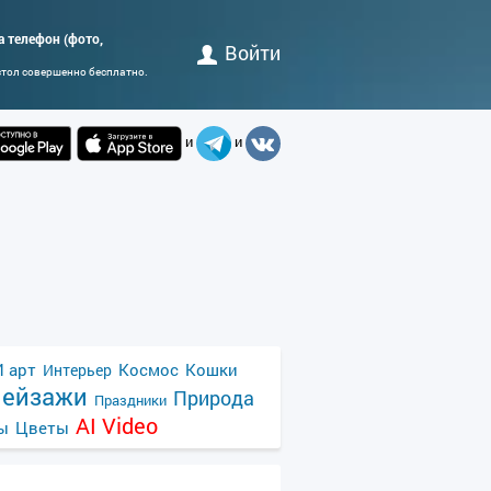
 телефон (фото,
Войти
стол совершенно бесплатно.
и
и
 арт
Космос
Кошки
Интерьер
ейзажи
Природа
Праздники
AI Video
ы
Цветы