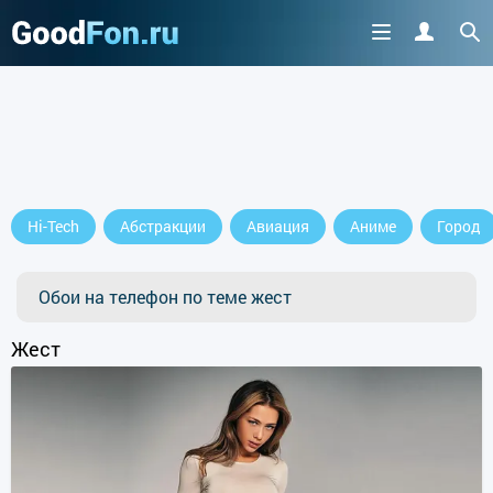
Cкачайте приложение
Hi-Tech
Абстракции
Авиация
Аниме
Город
продолжить пользоваться сайтом
Обои на телефон по теме жест
Жест