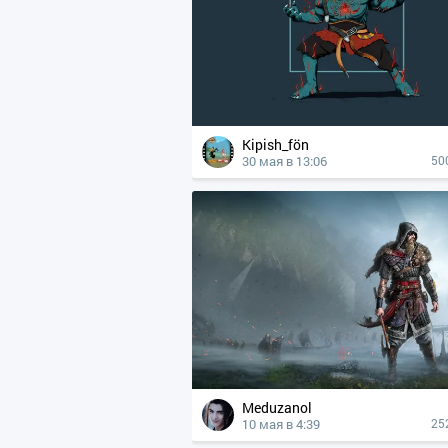
Kipish_fön
30 мая в 13:06
50
Meduzanol
10 мая в 4:39
25