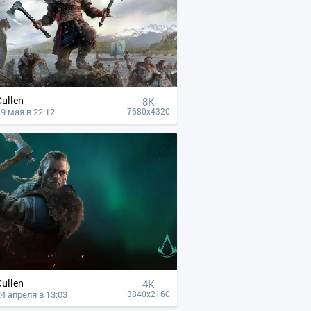
Cullen
8K
19 мая в 22:12
7680x4320
Cullen
4К
24 апреля в 13:03
3840x2160