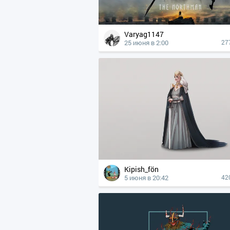
Varyag1147
25 июня в 2:00
27
Kipish_fön
5 июня в 20:42
42