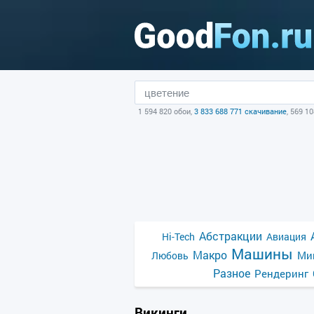
1 594 820 обои,
3 833 688 771 скачивание
, 569 1
Абстракции
Hi-Tech
Авиация
Машины
Макро
Ми
Любовь
Разное
Рендеринг
Викинги