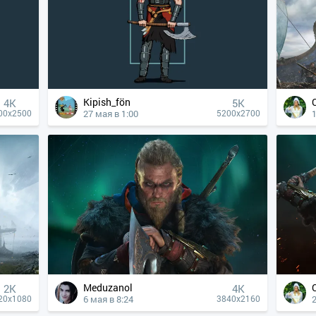
Kipish_fön
4К
5K
27 мая в 1:00
00x2500
5200x2700
Meduzanol
2K
4К
6 мая в 8:24
20x1080
3840x2160