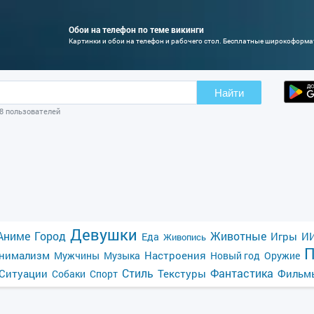
Обои на телефон по теме викинги
Картинки и обои на телефон и рабочего стол. Бесплатные широкоформ
Найти
08 пользователей
Девушки
Аниме
Город
Животные
Игры
ИИ
Еда
Живопись
П
нимализм
Настроения
Мужчины
Музыка
Новый год
Оружие
Стиль
Фантастика
Ситуации
Текстуры
Фильм
Собаки
Спорт