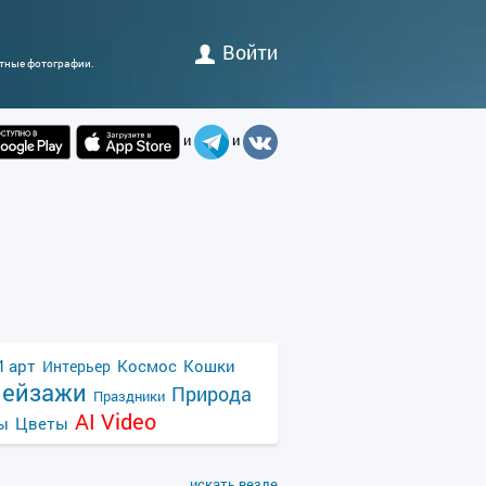
Войти
атные фотографии.
и
и
 арт
Космос
Кошки
Интерьер
ейзажи
Природа
Праздники
AI Video
ы
Цветы
искать везде