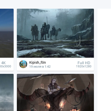
Kipish_fön
4К
Full HD
19 июля в 1:42
00x3000
1920x1280