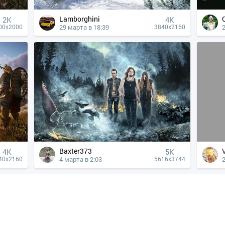
Lamborghini
2K
4К
29 марта в 18:39
00x2000
3840x2160
Baxter373
4К
5K
4 марта в 2:03
40x2160
5616x3744