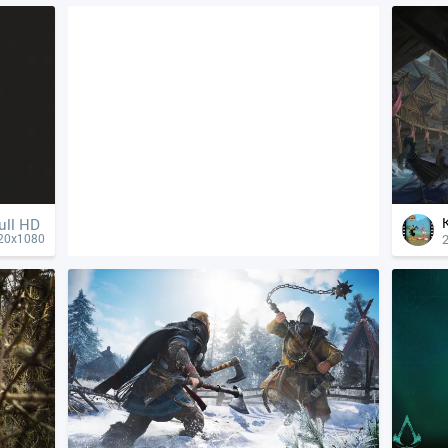
ull HD
20x1080