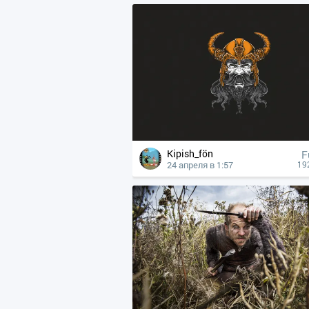
Kipish_fön
F
24 апреля в 1:57
19