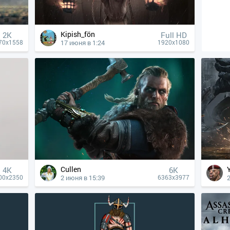
Kipish_fön
2K
Full HD
17 июня в 1:24
70x1558
1920x1080
Cullen
4К
6K
2 июня в 15:39
00x2350
6363x3977