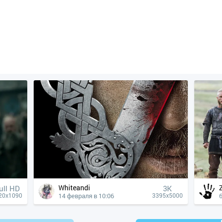
Whiteandi
ull HD
3K
14 февраля в 10:06
20x1090
3395x5000