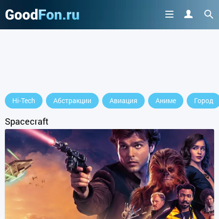
Hi-Tech
Абстракции
Авиация
Аниме
Город
Spacecraft