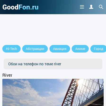
Hi-Tech
Абстракции
Авиация
Аниме
Город
Обои на телефон по теме river
River