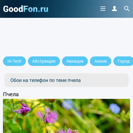
Hi-Tech
Абстракции
Авиация
Аниме
Город
Обои на телефон по теме пчела
Пчела