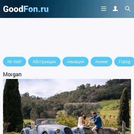
Hi-Tech
Абстракции
Авиация
Аниме
Город
Morgan