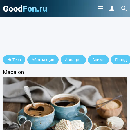
Hi-Tech
Абстракции
Авиация
Аниме
Город
Macaron