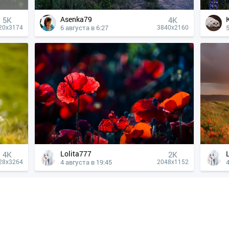
Asenka79
5K
4К
6 августа в 6:27
5
20x3174
3840x2160
Lolita777
4К
2K
4 августа в 19:45
4
28x3264
2048x1152