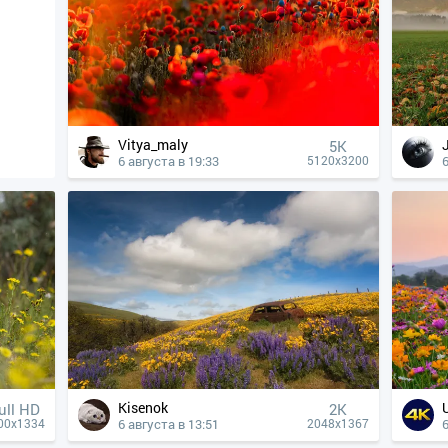
Vitya_maly
5K
6 августа в 19:33
6
5120x3200
Kisenok
ull HD
2K
6 августа в 13:51
6
00x1334
2048x1367