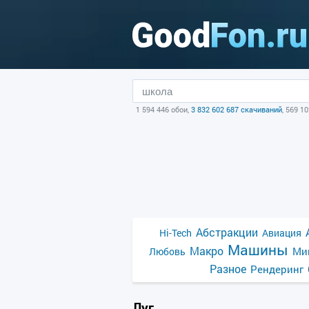
1 594 446 обои,
3 832 602 687 скачиваний
, 569 1
Абстракции
Hi-Tech
Авиация
Машины
Макро
Ми
Любовь
Разное
Рендеринг
Луг