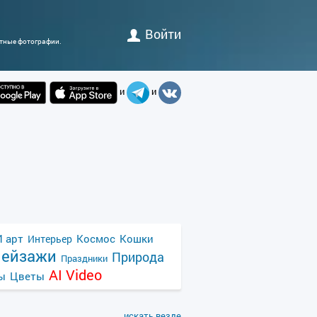
Войти
атные фотографии.
и
и
 арт
Космос
Кошки
Интерьер
ейзажи
Природа
Праздники
AI Video
ы
Цветы
искать везде