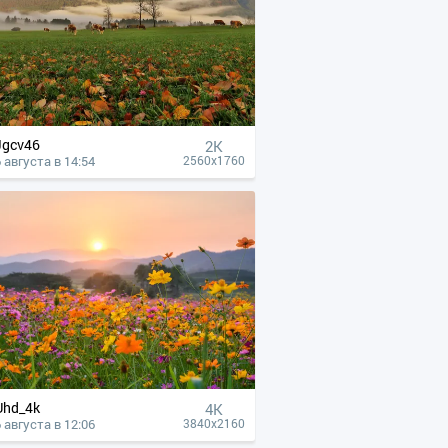
Jgcv46
2K
 августа в 14:54
2560x1760
Uhd_4k
4К
 августа в 12:06
3840x2160