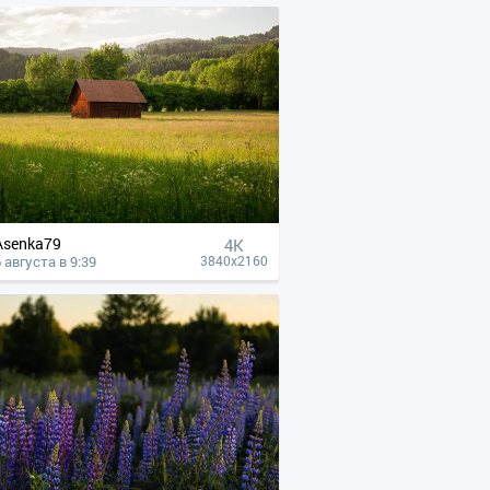
Asenka79
4К
 августа в 9:39
3840x2160