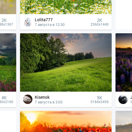
Lolita777
2K
2K
7 августа в 12:30
48x1367
2560x1440
Kisenok
4К
5K
7 августа в 3:03
7
40x2160
5184x3456