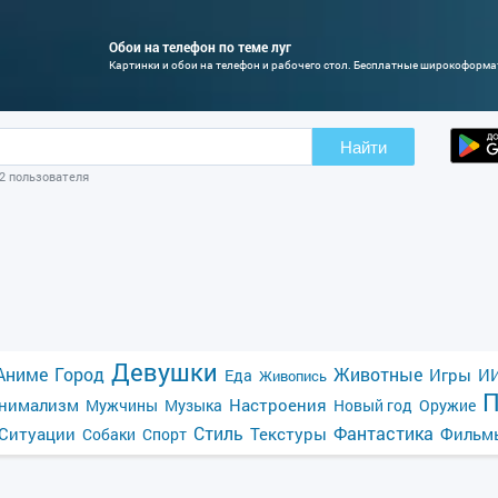
Обои на телефон по теме луг
Картинки и обои на телефон и рабочего стол. Бесплатные широкоформ
Найти
02 пользователя
Девушки
Аниме
Город
Животные
Игры
ИИ
Еда
Живопись
П
нимализм
Настроения
Мужчины
Музыка
Новый год
Оружие
Стиль
Фантастика
Ситуации
Текстуры
Фильм
Собаки
Спорт