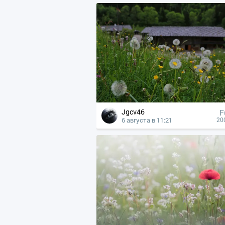
Jgcv46
F
6 августа в 11:21
20