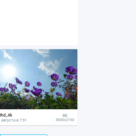
Uhd_4k
4К
 августа в 7:51
3840x2160