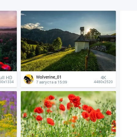
Wolverine_01
ull HD
4К
7 августа в 15:09
00x1334
4480x2520