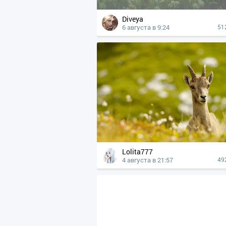
Diveya
6 августа в 9:24
51
Lolita777
4 августа в 21:57
49