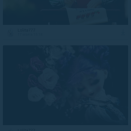
Lolita777
17 мая в 15:18
Lolita777