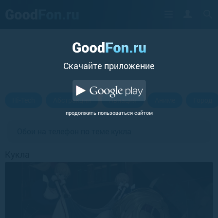
Cкачайте приложение
Hi-Tech
Абстракции
Авиация
Аниме
Город
продолжить пользоваться сайтом
Обои на телефон по теме кукла
Кукла