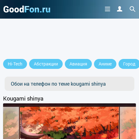
Hi-Tech
Абстракции
Авиация
Аниме
Город
Обои на телефон по теме kougami shinya
Kougami shinya