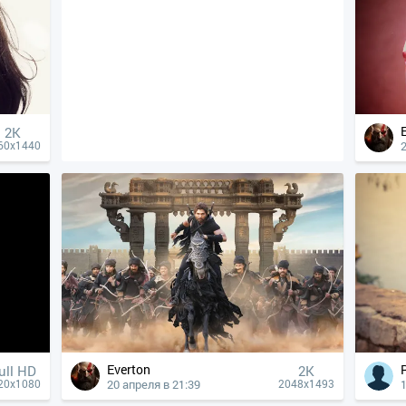
2K
60x1440
Everton
ull HD
2K
20 апреля в 21:39
1
20x1080
2048x1493