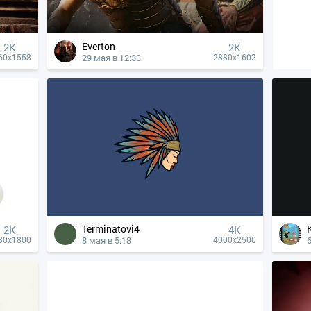
Everton
2K
2K
29 мая в 12:33
60x1558
2880x1602
Terminatovi4
2K
4К
8 мая в 5:18
6
80x1800
4000x2500