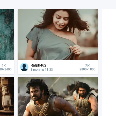
Ralph4u2
4К
2K
1 июня в 18:33
40x2400
2800x1800