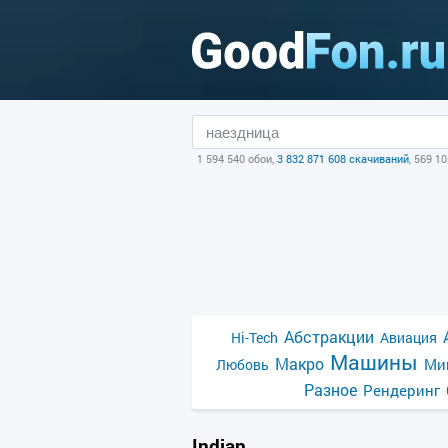
1 594 540 обои,
3 832 871 608 скачиваний
, 569 1
Абстракции
Hi-Tech
Авиация
Машины
Макро
Ми
Любовь
Разное
Рендеринг
Indian