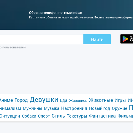
Обои на телефон по теме indian
Картинки и обои на телефон и рабочего стол. Бесплатные широкоформ
Найти
05 пользователей
Девушки
Аниме
Город
Животные
Игры
ИИ
Еда
Живопись
П
нимализм
Настроения
Мужчины
Музыка
Новый год
Оружие
Стиль
Фантастика
Ситуации
Текстуры
Фильм
Собаки
Спорт