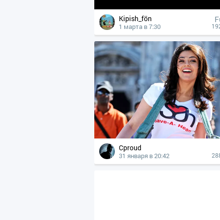
Kipish_fön
F
1 марта в 7:30
19
Cproud
31 января в 20:42
28