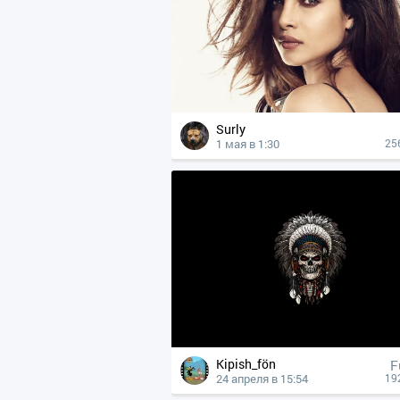
Surly
1 мая в 1:30
25
Kipish_fön
F
24 апреля в 15:54
19