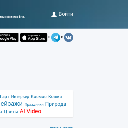
Войти
атные фотографии.
и
и
 арт
Космос
Кошки
Интерьер
ейзажи
Природа
Праздники
AI Video
ы
Цветы
искать везде