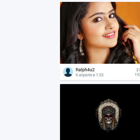
Ralph4u2
F
6 апреля в 1:33
19