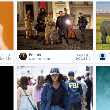
Everton
ull HD
Full HD
6 марта в 2:48
20x1080
2000x1219