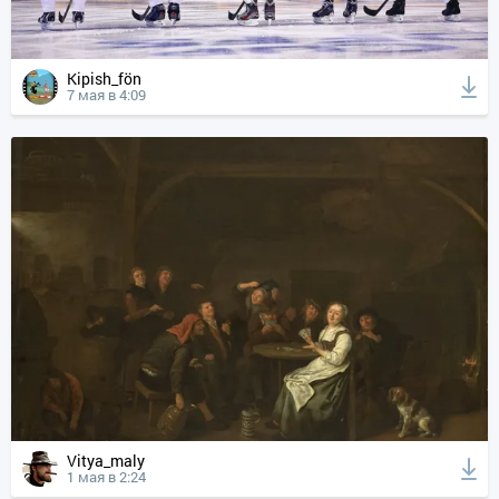
Kipish_fön
7 мая в 4:09
Vitya_maly
1 мая в 2:24