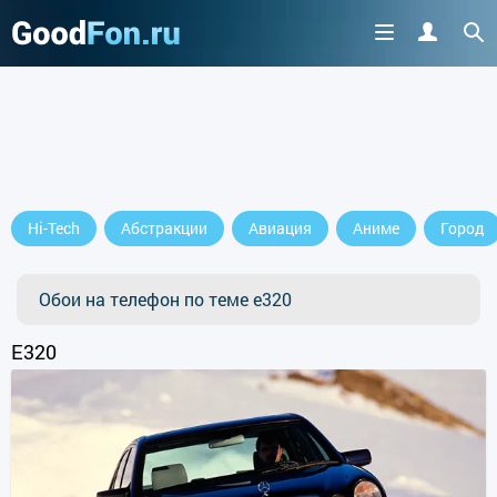
Hi-Tech
Абстракции
Авиация
Аниме
Город
Обои на телефон по теме e320
E320