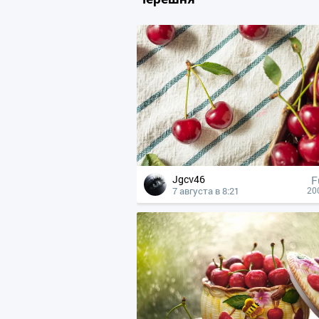
Jgcv46
F
7 августа в 8:21
20