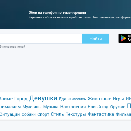
Обои на телефон по теме черешня
Картинки и обои на телефон и рабочего стол. Бесплатные широкоформ
Найти
09 пользователей
Девушки
Аниме
Город
Животные
Игры
ИИ
Еда
Живопись
П
нимализм
Настроения
Мужчины
Музыка
Новый год
Оружие
Стиль
Фантастика
Ситуации
Текстуры
Фильм
Собаки
Спорт