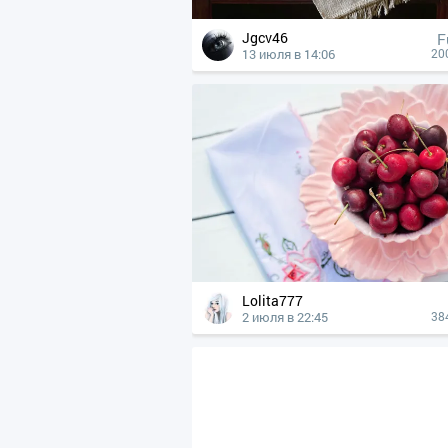
Jgcv46
F
13 июля в 14:06
20
Lolita777
2 июля в 22:45
38