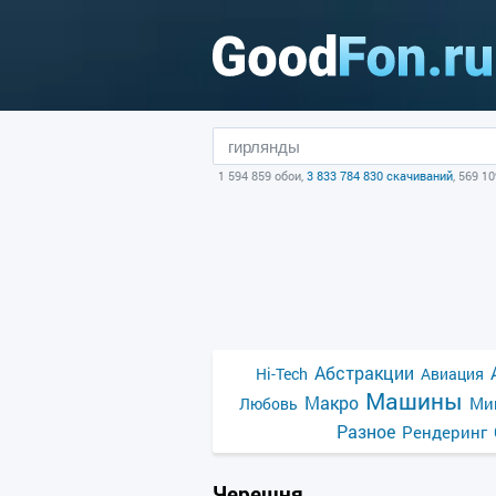
1 594 859 обои,
3 833 784 830 скачиваний
, 569 1
Абстракции
Hi-Tech
Авиация
Машины
Макро
Ми
Любовь
Разное
Рендеринг
Черешня