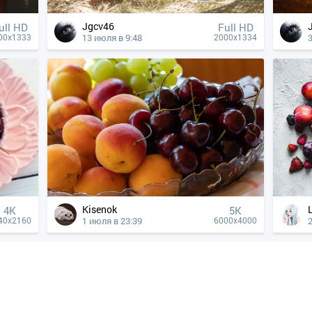
Jgcv46
ull HD
Full HD
13 июля в 9:48
00x1333
2000x1334
Kisenok
4К
5K
1 июля в 23:39
40x2160
6000x4000