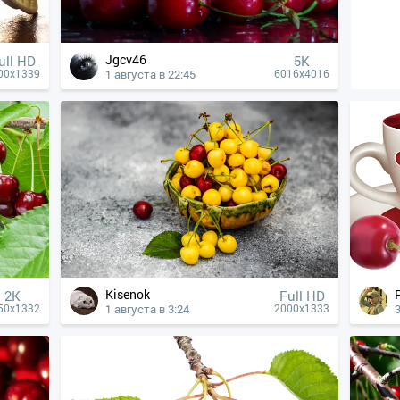
Jgcv46
ull HD
5K
1 августа в 22:45
00x1339
6016x4016
Kisenok
2K
Full HD
1 августа в 3:24
50x1332
2000x1333