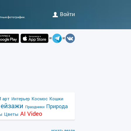
Войти
атные фотографии.
и
и
 арт
Космос
Кошки
Интерьер
ейзажи
Природа
Праздники
AI Video
ы
Цветы
искать везде