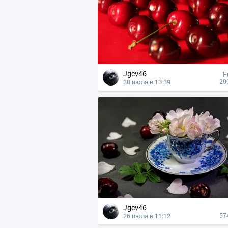
Jgcv46
F
30 июля в 13:39
20
Jgcv46
26 июля в 11:12
57