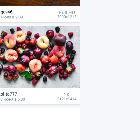
Jgcv46
Full HD
3 июля в 2:09
2000x1213
Lolita777
2K
28 июня в 6:30
2121x1414