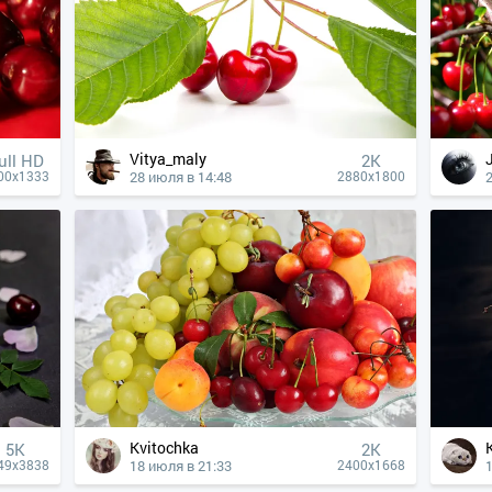
Vitya_maly
ull HD
2K
28 июля в 14:48
00x1333
2880x1800
Kvitochka
5K
2K
18 июля в 21:33
49x3838
2400x1668