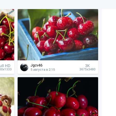
Jgcv46
ull HD
3K
5 августа в 2:15
00x1333
3675x3480