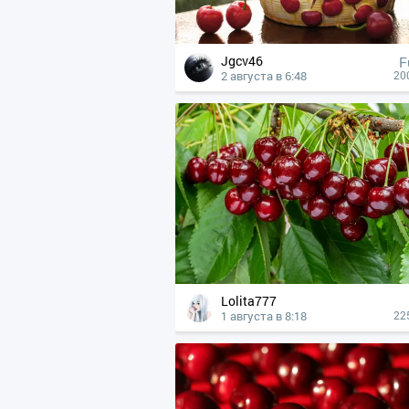
Jgcv46
F
2 августа в 6:48
20
Lolita777
1 августа в 8:18
22