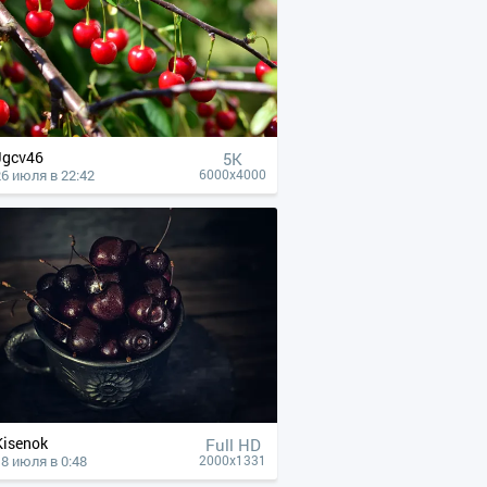
Jgcv46
5K
26 июля в 22:42
6000x4000
Kisenok
Full HD
18 июля в 0:48
2000x1331