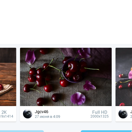
Jgcv46
2K
Full HD
27 июня в 4:09
19x1414
2000x1325