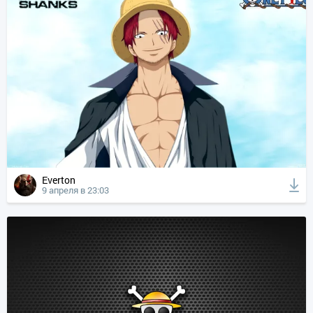
Everton
9 апреля в 23:03