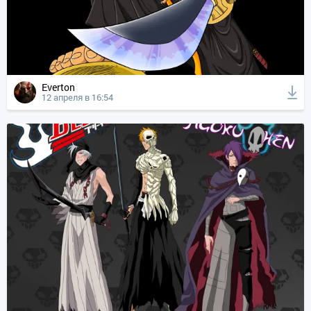
Everton
12 апреля в 16:54