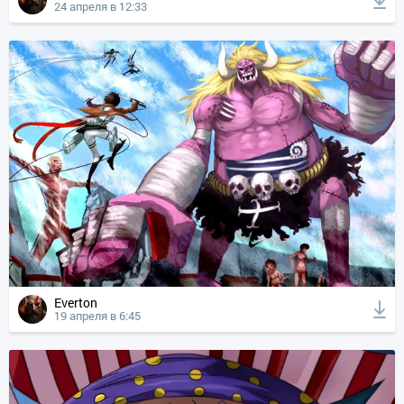
24 апреля в 12:33
Everton
19 апреля в 6:45