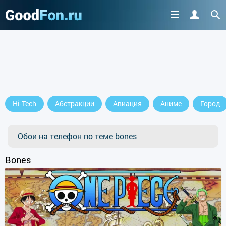
Hi-Tech
Абстракции
Авиация
Аниме
Город
Обои на телефон по теме bones
Bones