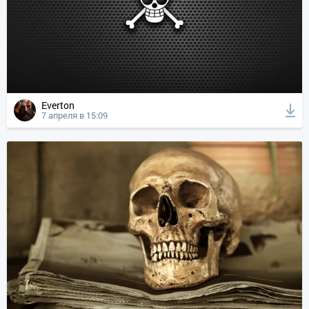
Everton
7 апреля в 15:09