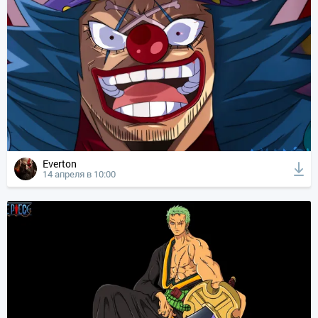
Everton
14 апреля в 10:00