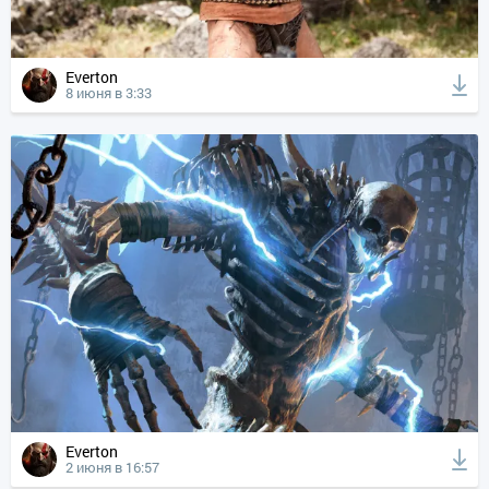
Everton
8 июня в 3:33
Everton
2 июня в 16:57