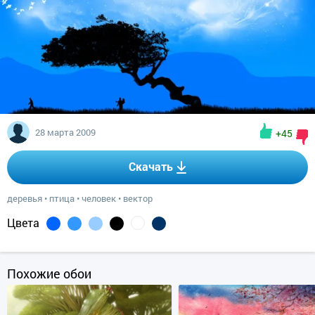
28 марта 2009
+45
Скачать
деревья
•
птица
•
человек
•
вектор
Цвета
Похожие обои