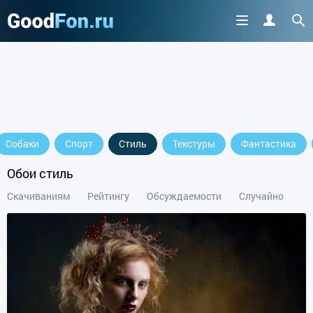
Собаки
Спорт
Стиль
Текстуры
Фантастика
Обои стиль
Скачиваниям
Рейтингу
Обсуждаемости
Случайно