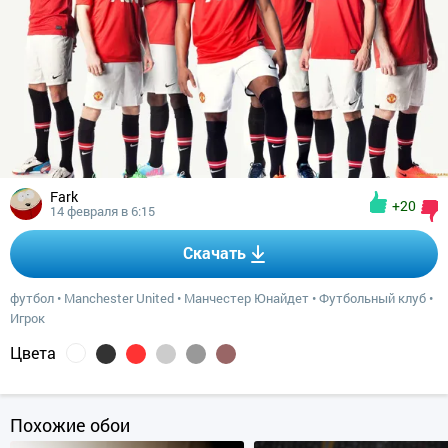
Fark
+20
14 февраля в 6:15
Скачать
футбол
•
Manchester United
•
Манчестер Юнайдет
•
Футбольный клуб
•
Игрок
Цвета
Похожие обои