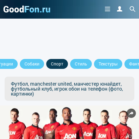
туации
Собаки
Спорт
Стиль
Текстуры
Фант
Футбол, manchester united, манчестер юнайдет,
футбольный клуб, игрок обои на телефон (фото,
картинки)