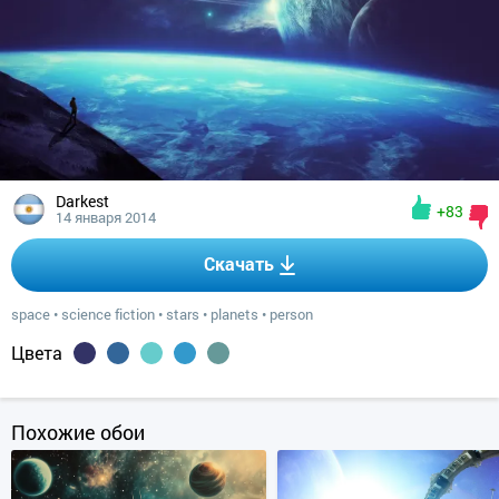
Darkest
+83
14 января 2014
Скачать
space
•
science fiction
•
stars
•
planets
•
person
Цвета
Похожие обои