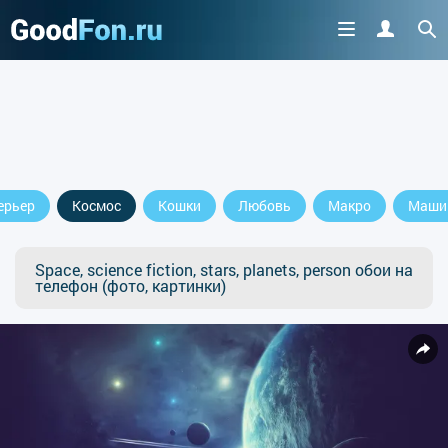
ерьер
Космос
Кошки
Любовь
Макро
Маши
Space, science fiction, stars, planets, person обои на
телефон (фото, картинки)