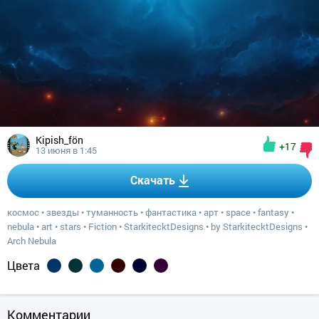
Kipish_fön
+17
13 июня в 1:45
Скачать
космос
•
звезды
•
туманность
•
фантастика
•
арт
•
space
•
fantasy
•
nebula
•
art
•
stars
•
Fiction
•
StarkitecktDesigns
•
by StarkitecktDesigns
•
Arch Nebula
Цвета
Комментарии