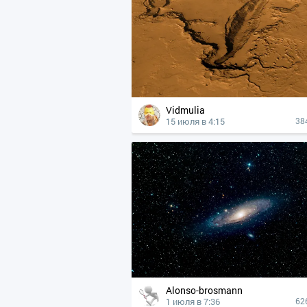
Vidmulia
15 июля в 4:15
38
Alonso-brosmann
1 июля в 7:36
62