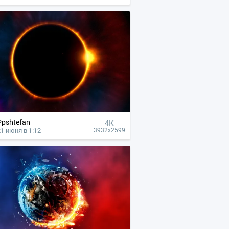
Ppshtefan
4К
21 июня в 1:12
3932x2599