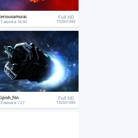
Seriousamurai
Full HD
17 июня в 16:30
1920x1080
Kipish_fön
Full HD
13 июня в 7:27
1920x1080