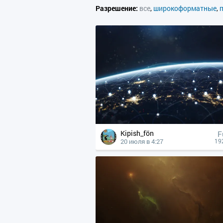
Разрешение:
все
,
широкоформатные
,
Kipish_fön
F
20 июля в 4:27
19