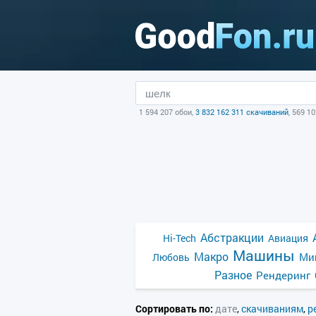
1 594 207 обои,
3 832 162 311 скачиваний
, 569 1
Абстракции
Hi-Tech
Авиация
Машины
Макро
Ми
Любовь
Разное
Рендеринг
Сортировать по:
дате
,
скачиваниям
,
р