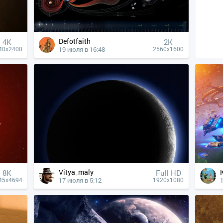
Defotfaith
4К
2K
19 июля в 16:48
40x2400
2560x1600
Vitya_maly
8K
Full HD
17 июля в 5:12
45x4694
1920x1080