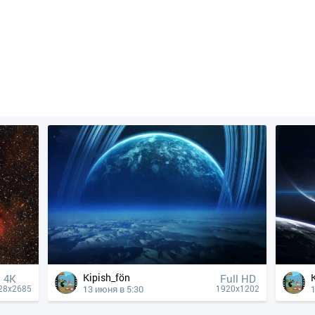
Kipish_fön
4К
Full HD
13 июня в 5:30
28x2685
1920x1202