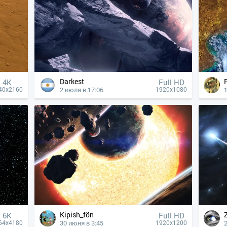
Darkest
4К
Full HD
2 июля в 17:06
40x2160
1920x1080
Kipish_fön
6K
Full HD
30 июня в 3:45
64x4180
1920x1200