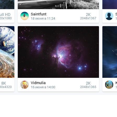
Saintfunt
ull HD
2K
18 июня в 11:24
20x1080
2048x1367
Vidmulia
8K
2K
16 июня в 14:00
80x4320
2048x1365