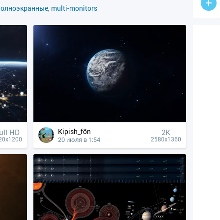
полноэкранные
,
multi-monitors
Kipish_fön
ull HD
2K
20 июля в 1:54
20x1200
2580x1360