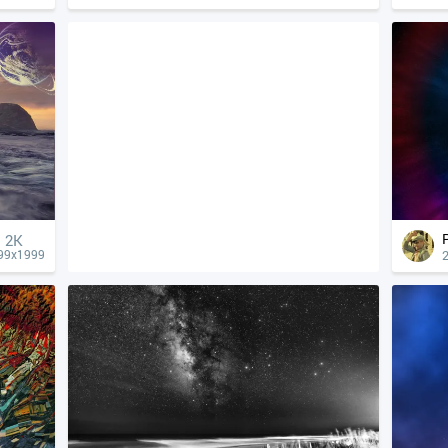
2K
99x1999