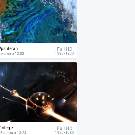
Ppshtefan
Full HD
1 июля в 12:33
1920x1200
Z-oleg-z
Full HD
25 июня в 13:24
1920x1080