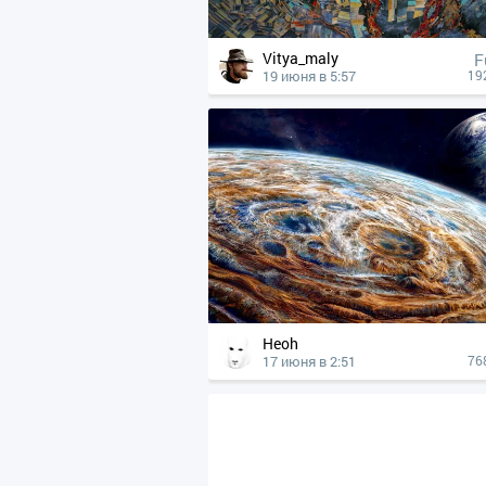
Vitya_maly
F
19 июня в 5:57
19
Heoh
17 июня в 2:51
76