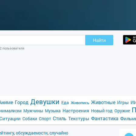
Найти
02 пользователя
Девушки
Аниме
Город
Животные
Игры
ИИ
Еда
Живопись
П
нимализм
Настроения
Мужчины
Музыка
Новый год
Оружие
Стиль
Фантастика
Ситуации
Текстуры
Фильм
Собаки
Спорт
ейтингу
,
обсуждаемости
,
случайно