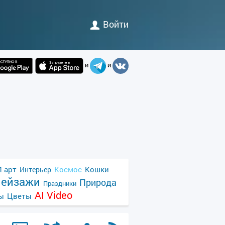
Войти
и
и
 арт
Космос
Кошки
Интерьер
ейзажи
Природа
Праздники
AI Video
ы
Цветы