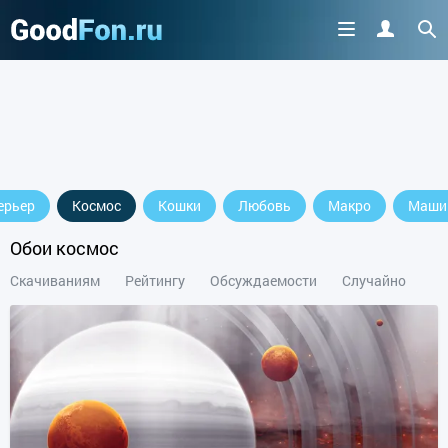
Cкачайте приложение
ерьер
Космос
Кошки
Любовь
Макро
Маши
продолжить пользоваться сайтом
Обои космос
Скачиваниям
Рейтингу
Обсуждаемости
Случайно