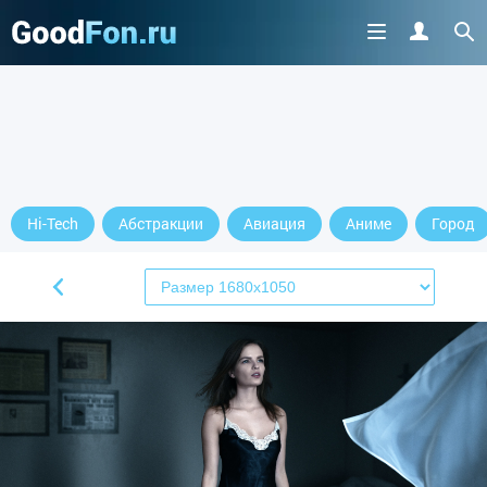
Hi-Tech
Абстракции
Авиация
Аниме
Город