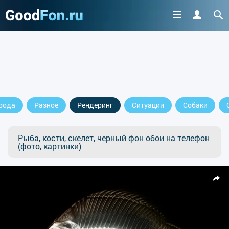
рода
Разное
Рендеринг
Ситуации
Собаки
Рыба, кости, скелет, черный фон обои на телефон
(фото, картинки)