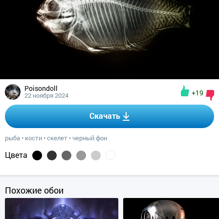
Poisondoll
+19
22 ноября 2024
Скачать
рыба
•
кости
•
скелет
•
черный фон
Цвета
Похожие обои