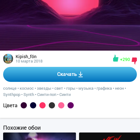
Kipish_fön
+290
10 марта 2018
Скачать
солнце
•
космос
•
звезды
•
свет
•
горы
•
музыка
•
графика
•
неон
•
Synthpop
•
Synth
•
Синти-поп
•
Синти
Цвета
Похожие обои