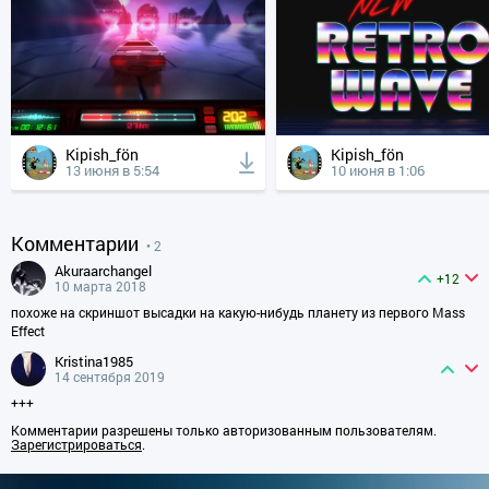
Kipish_fön
Kipish_fön
13 июня в 5:54
10 июня в 1:06
Комментарии
• 2
akuraarchangel
+12
10 марта 2018
похоже на скриншот высадки на какую-нибудь планету из первого Mass
Effect
kristina1985
14 сентября 2019
+++
Комментарии разрешены только авторизованным пользователям.
Зарегистрироваться
.