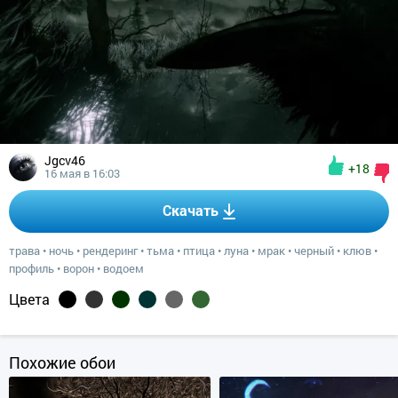
Jgcv46
+18
16 мая в 16:03
Скачать
трава
•
ночь
•
рендеринг
•
тьма
•
птица
•
луна
•
мрак
•
черный
•
клюв
•
профиль
•
ворон
•
водоем
Цвета
Похожие обои