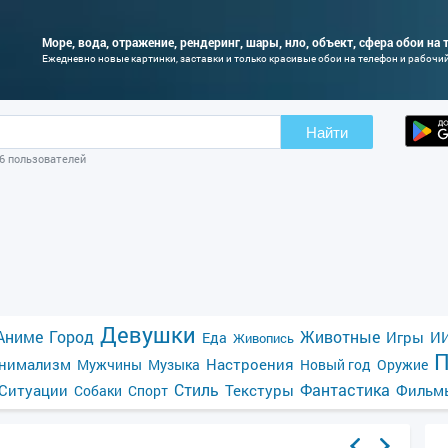
Море, вода, отражение, рендеринг, шары, нло, объект, сфера обои на 
Ежедневно новые картинки, заставки и только красивые обои на телефон и рабочи
Найти
06 пользователей
Девушки
Аниме
Город
Животные
Игры
ИИ
Еда
Живопись
П
нимализм
Настроения
Мужчины
Музыка
Новый год
Оружие
Стиль
Фантастика
Ситуации
Текстуры
Фильм
Собаки
Спорт