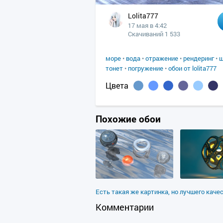
Lolita777
17 мая в 4:42
Скачиваний 1 533
море
•
вода
•
отражение
•
рендеринг
•
тонет
•
погружение
•
обои от lolita777
Цвета
Похожие обои
Есть такая же картинка, но лучшего каче
Комментарии