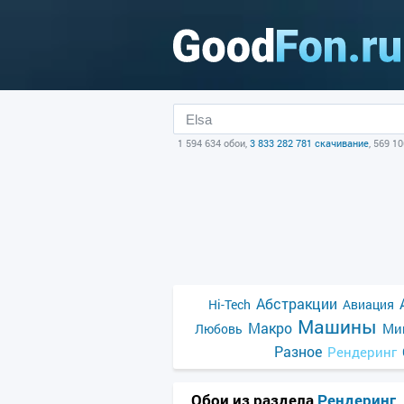
1 594 634 обои,
3 833 282 781 скачивание
, 569 1
Абстракции
Hi-Tech
Авиация
Машины
Макро
Ми
Любовь
Разное
Рендеринг
Обои из раздела
Рендеринг