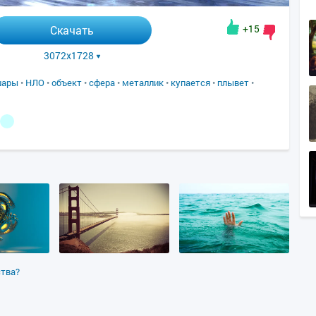
+15
Скачать
3072x1728
шары
•
НЛО
•
объект
•
сфера
•
металлик
•
купается
•
плывет
•
ства?