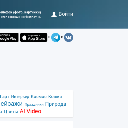
телефон (фото, картинки)
Войти
й стол совершенно бесплатно.
и
и
 арт
Космос
Кошки
Интерьер
ейзажи
Природа
Праздники
AI Video
ы
Цветы