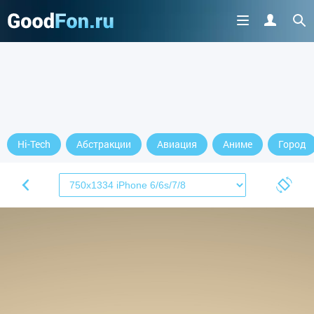
Hi-Tech
Абстракции
Авиация
Аниме
Город