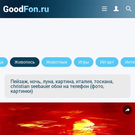
да
Живопись
Животные
Игры
ИИ арт
Инте
Пейзаж, ночь, луна, картина, италия, тоскана,
christian seebauer обои на телефон (фото,
картинки)