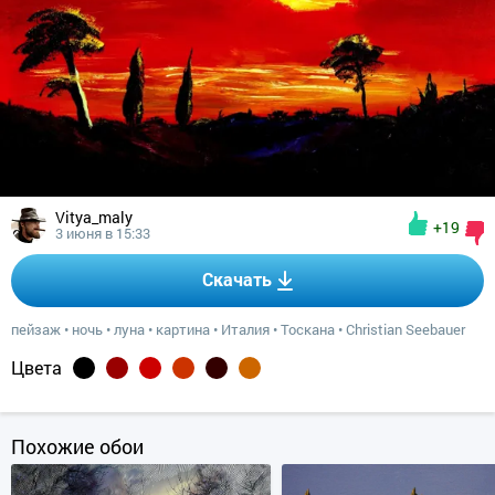
Vitya_maly
+19
3 июня в 15:33
Скачать
пейзаж
•
ночь
•
луна
•
картина
•
Италия
•
Тоскана
•
Christian Seebauer
Цвета
Похожие обои