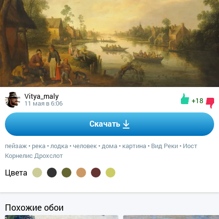
Vitya_maly
+18
11 мая в 6:06
Скачать
пейзаж
•
река
•
лодка
•
человек
•
дома
•
картина
•
Вид Реки
•
Иост
Корнелис Дрохслот
Цвета
Похожие обои