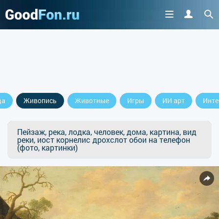
да
Живопись
Животные
Игры
ИИ арт
Инте
Пейзаж, река, лодка, человек, дома, картина, вид
реки, иост корнелис дрохслот обои на телефон
(фото, картинки)