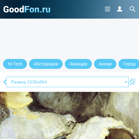
Hi-Tech
Абстракции
Авиация
Аниме
Город