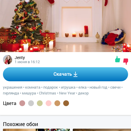
Jenty
1 июня в 16:12
Скачать
украшения
•
комната
•
подарок
•
игрушка
•
елка
•
новый год
•
свечи
•
гирлянда
•
мишура
•
Christmas
•
New Year
•
декор
Цвета
Похожие обои