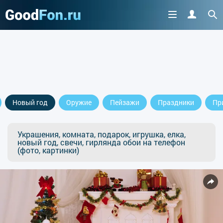
Новый год
Оружие
Пейзажи
Праздники
Пр
Украшения, комната, подарок, игрушка, елка,
новый год, свечи, гирлянда обои на телефон
(фото, картинки)