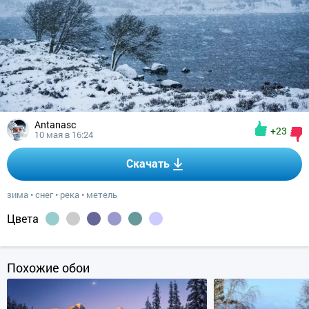
Antanasc
+23
10 мая в 16:24
Скачать
зима
•
снег
•
река
•
метель
Цвета
Похожие обои