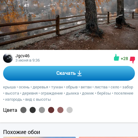
Jgcv46
+28
3 июня в 9:36
Скачать
крыша
•
осень
•
деревья
•
туман
•
обрыв
•
ветви
•
листва
•
село
•
забор
•
высота
•
деревня
•
ограждение
•
дымка
•
домик
•
берёзы
•
поселение
•
изгородь
•
вид с высоты
Цвета
Похожие обои