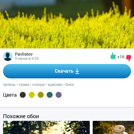
Pavlistov
+16
5 июня в 9:33
Скачать
зелень
•
трава
•
солнце
•
красиво
•
боке
Цвета
Похожие обои