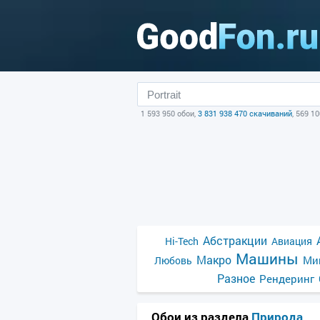
1 593 950 обои,
3 831 938 470 скачиваний
, 569 1
Абстракции
Hi-Tech
Авиация
Машины
Макро
Ми
Любовь
Разное
Рендеринг
Обои из раздела
Природа