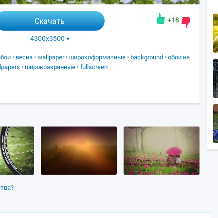
+18
Скачать
4300x3500
обои
•
весна
•
wallpaper
•
широкоформатные
•
background
•
обои на
lpapers
•
широкоэкранные
•
fullscreen
ства?