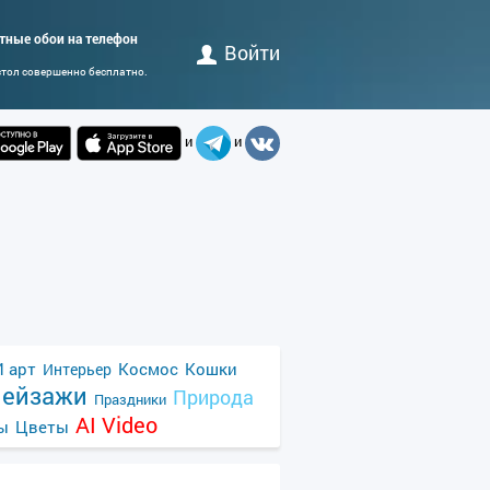
атные обои на телефон
Войти
стол совершенно бесплатно.
и
и
 арт
Космос
Кошки
Интерьер
ейзажи
Природа
Праздники
AI Video
ы
Цветы