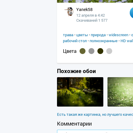
Yanek58
12 апреля в 4:42
Скачиваний 1 577
трава
•
цветы
•
природа
•
widescreen
•
рабочий стол
•
полноэкранные
•
HD wal
Цвета
Похожие обои
Есть такая же картинка, но лучшего каче
Комментарии