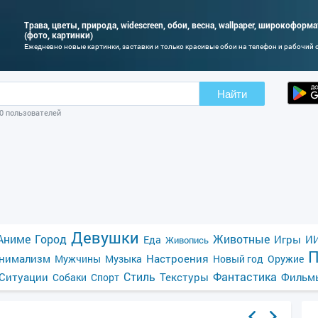
Трава, цветы, природа, widescreen, обои, весна, wallpaper, широкоформ
(фото, картинки)
Ежедневно новые картинки, заставки и только красивые обои на телефон и рабочий 
Найти
00 пользователей
Девушки
Аниме
Город
Животные
Игры
ИИ
Еда
Живопись
П
нимализм
Настроения
Мужчины
Музыка
Новый год
Оружие
Стиль
Фантастика
Ситуации
Текстуры
Фильм
Собаки
Спорт