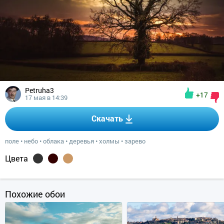
Petruha3
+17
17 мая в 14:39
Скачать
поле
•
небо
•
облака
•
деревья
•
холмы
•
зарево
Цвета
Похожие обои