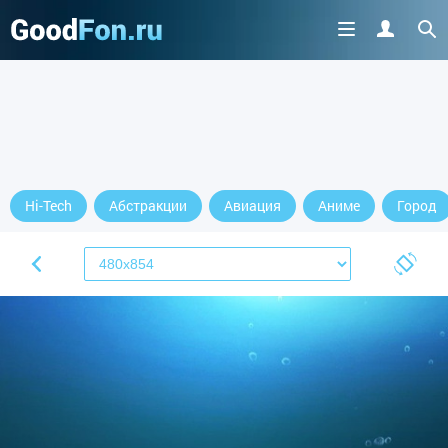
Hi-Tech
Абстракции
Авиация
Аниме
Город