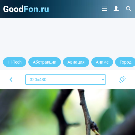
Hi-Tech
Абстракции
Авиация
Аниме
Город