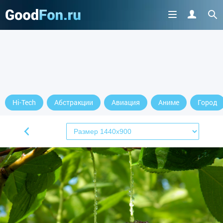
Hi-Tech
Абстракции
Авиация
Аниме
Город