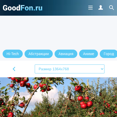
Hi-Tech
Абстракции
Авиация
Аниме
Город