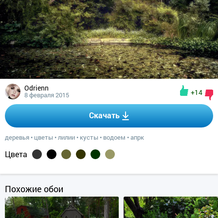
Odrienn
+14
8 февраля 2015
Скачать
деревья
•
цветы
•
лилии
•
кусты
•
водоем
•
апрк
Цвета
Похожие обои