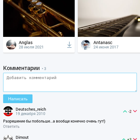
Anglas
Antanasc
28 июля 2021
24 июня 2017
Комментарии
• 3
deutsches_reich
-2
19 декабря 2010
Разрешение бы побольше...а вообще конечно очень гут!)
Ответить
dimout
+3