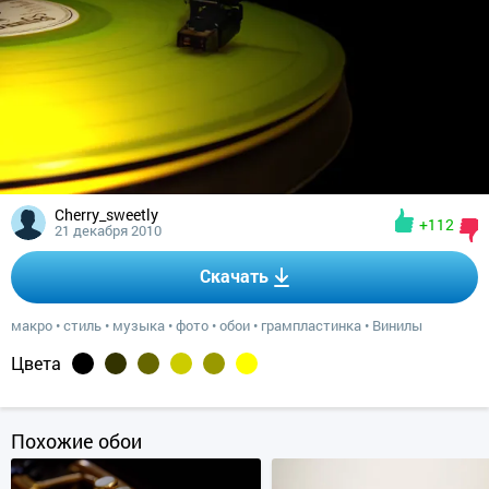
Cherry_sweetly
+112
21 декабря 2010
Скачать
макро
•
стиль
•
музыка
•
фото
•
обои
•
грампластинка
•
Винилы
Цвета
Похожие обои