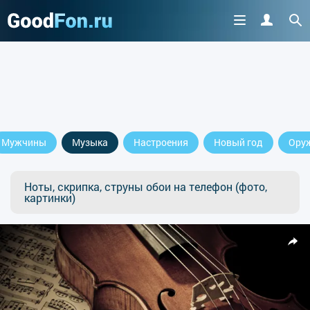
Мужчины
Музыка
Настроения
Новый год
Ору
Ноты, скрипка, струны обои на телефон (фото,
картинки)