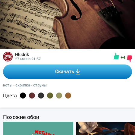
Hlodrik
+4
27 мая в 21:57
Скачать
ноты
•
скрипка
•
струны
Цвета
Похожие обои