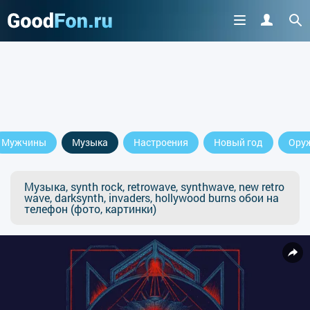
Мужчины
Музыка
Настроения
Новый год
Ору
Музыка, synth rock, retrowave, synthwave, new retro
wave, darksynth, invaders, hollywood burns обои на
телефон (фото, картинки)