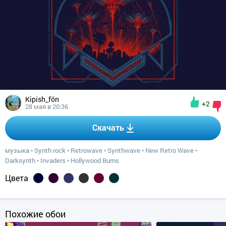
Kipish_fön
+2
28 мая в 20:36
Скачать
музыка
•
Synth rock
•
Retrowave
•
Synthwave
•
New Retro Wave
•
Darksynth
•
Invaders
•
Hollywood Burns
Цвета
Похожие обои