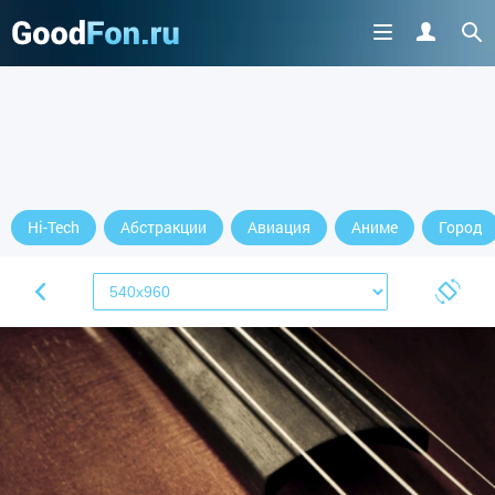
Hi-Tech
Абстракции
Авиация
Аниме
Город