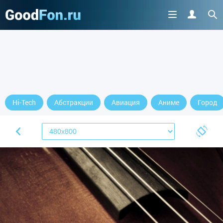
Hi-Tech
Абстракции
Авиация
Аниме
Город