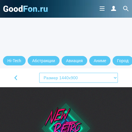
Cкачайте приложение
Hi-Tech
Абстракции
Авиация
Аниме
Город
продолжить пользоваться сайтом