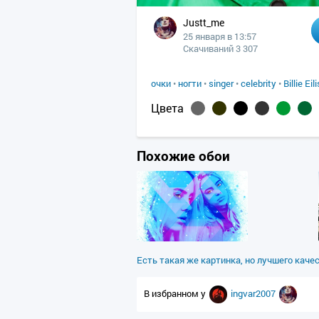
Justt_me
25 января в 13:57
Скачиваний 3 307
очки
•
ногти
•
singer
•
celebrity
•
Billie Eil
Цвета
Похожие обои
Есть такая же картинка, но лучшего каче
В избранном у
ingvar2007