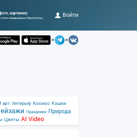
 (фото, картинки)
Войти
й стол совершенно бесплатно.
и
и
 арт
Космос
Кошки
Интерьер
ейзажи
Природа
Праздники
AI Video
ы
Цветы