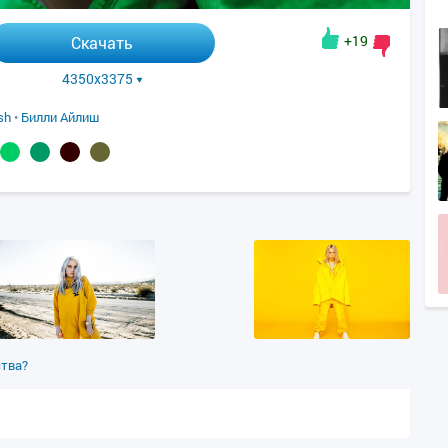
+19
Скачать
4350x3375
ish
•
Билли Айлиш
ства?