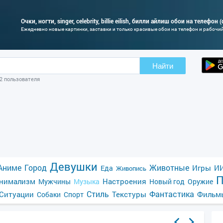
Очки, ногти, singer, celebrity, billie eilish, билли айлиш обои на телефон
Ежедневно новые картинки, заставки и только красивые обои на телефон и рабочи
Найти
02 пользователя
Девушки
Аниме
Город
Животные
Игры
ИИ
Еда
Живопись
П
нимализм
Настроения
Мужчины
Музыка
Новый год
Оружие
Стиль
Фантастика
Ситуации
Текстуры
Фильм
Собаки
Спорт