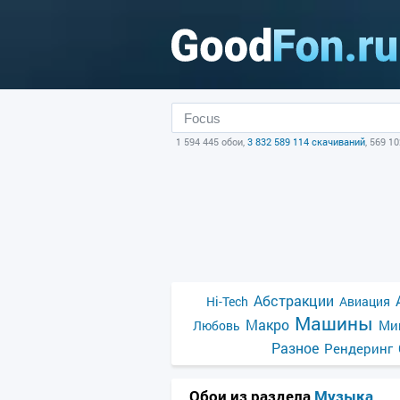
1 594 445 обои,
3 832 589 114 скачиваний
, 569 1
Абстракции
Hi-Tech
Авиация
Машины
Макро
Ми
Любовь
Разное
Рендеринг
Обои из раздела
Музыка